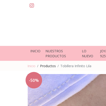
INICIO
NUESTROS
LO
JOY
PRODUCTOS
NUEVO
925
Inicio
Productos
Tobillera Infinito Lila
-50%