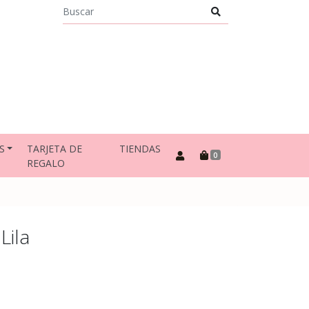
S
TARJETA DE
TIENDAS
0
REGALO
Lila