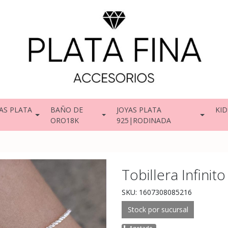
AS PLATA
BAÑO DE
JOYAS PLATA
KID
ORO18K
925|RODINADA
Tobillera Infinito 
SKU: 1607308085216
Stock por sucursal
Agotado.