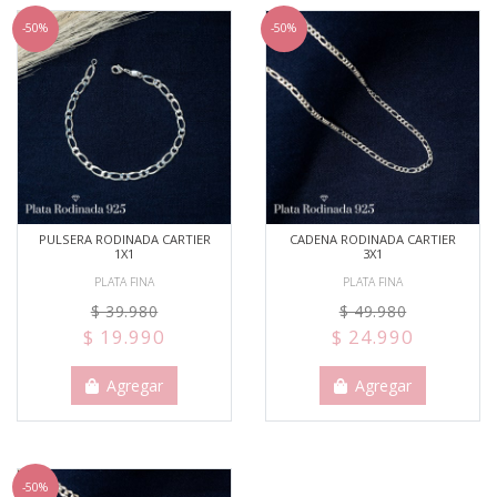
-50%
-50%
PULSERA RODINADA CARTIER
CADENA RODINADA CARTIER
1X1
3X1
PLATA FINA
PLATA FINA
$ 39.980
$ 49.980
$ 19.990
$ 24.990
Agregar
Agregar
-50%