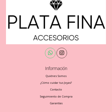
Información
Quiénes Somos
¿Cómo cuidar tus Joyas?
Contacto
Seguimiento de Compra
Garantías