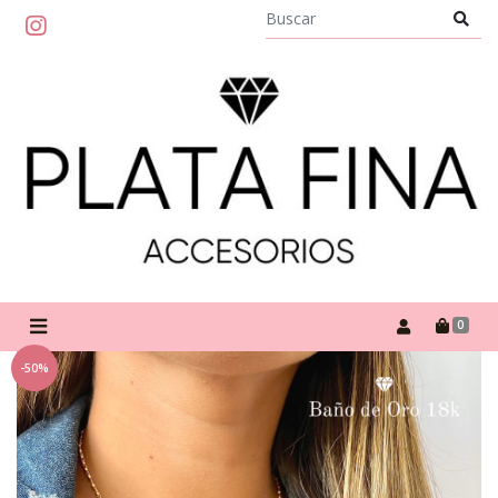
0
-50%