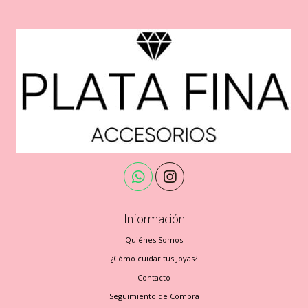
Información
Quiénes Somos
¿Cómo cuidar tus Joyas?
Contacto
Seguimiento de Compra