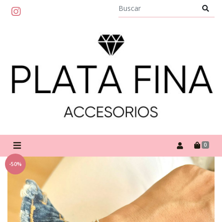
0
-50%