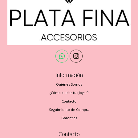
Información
Quiénes Somos
¿Cómo cuidar tus Joyas?
Contacto
Seguimiento de Compra
Garantías
Contacto