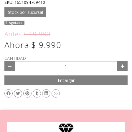
SKU: 1651094769410
Stock por sucursal
Agotado.
Antes
$ 19.980
Ahora $ 9.990
CANTIDAD
Encargar