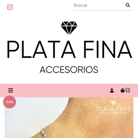
0
-50%