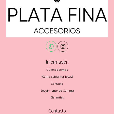
Información
Quiénes Somos
¿Cómo cuidar tus Joyas?
Contacto
Seguimiento de Compra
Garantías
Contacto