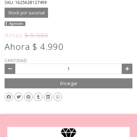
SKU: 1625628127499
Stock por sucursal
Agotado.
Antes
$ 9.980
Ahora $ 4.990
CANTIDAD
Encargar