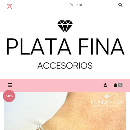
0
-50%