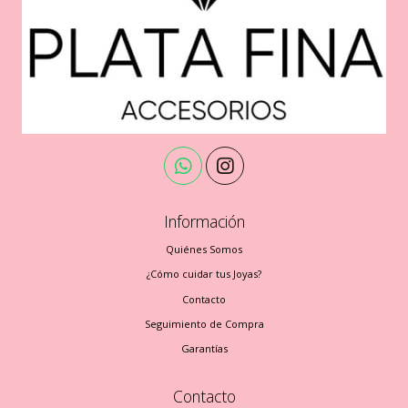
Información
Quiénes Somos
¿Cómo cuidar tus Joyas?
Contacto
Seguimiento de Compra
Garantías
Contacto