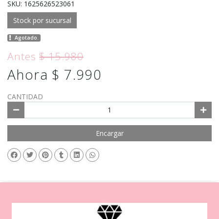
SKU: 1625626523061
Stock por sucursal
Agotado.
Antes
$ 15.980
Ahora $ 7.990
CANTIDAD
Encargar