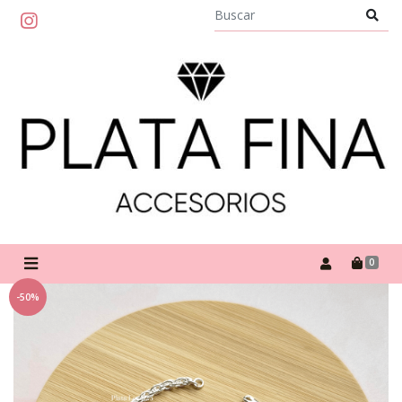
0
-50%