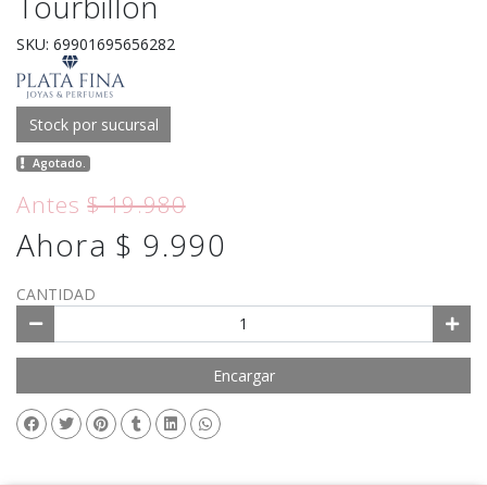
Tourbillon
SKU: 69901695656282
Stock por sucursal
Agotado.
Antes
$ 19.980
Ahora $ 9.990
CANTIDAD
Encargar