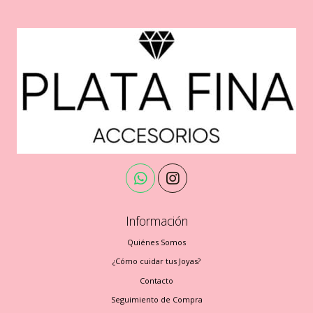
Información
Quiénes Somos
¿Cómo cuidar tus Joyas?
Contacto
Seguimiento de Compra