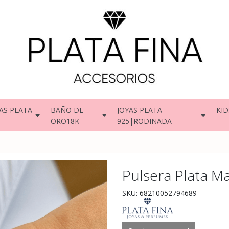
AS PLATA
BAÑO DE
JOYAS PLATA
KID
ORO18K
925|RODINADA
Pulsera Plata M
SKU: 68210052794689