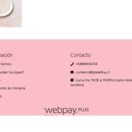
mación
Contacto
 Somos
+56989034734
idar tus Joyas?
contacto@platafina.cl
o
Lun a Vie 10:00 a 19:00hrs (solo red
sociales)
ento de Compra
s
Plata Fina © 2026
Creado por
Bsale