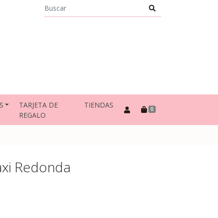
S
TARJETA DE
TIENDAS
0
REGALO
axi Redonda