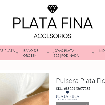
AS PLATA
BAÑO DE
JOYAS PLATA
KID
ORO18K
925|RODINADA
Pulsera Plata Flo
SKU: 68320945677285