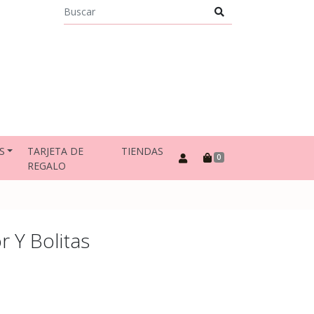
S
TARJETA DE
TIENDAS
0
REGALO
r Y Bolitas