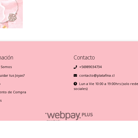
mación
Contacto
 Somos
+56989034734
idar tus Joyas?
contacto@platafina.cl
o
Lun a Vie 10:00 a 19:00hrs (solo red
sociales)
ento de Compra
s
Plata Fina © 2026
Creado por
Bsale