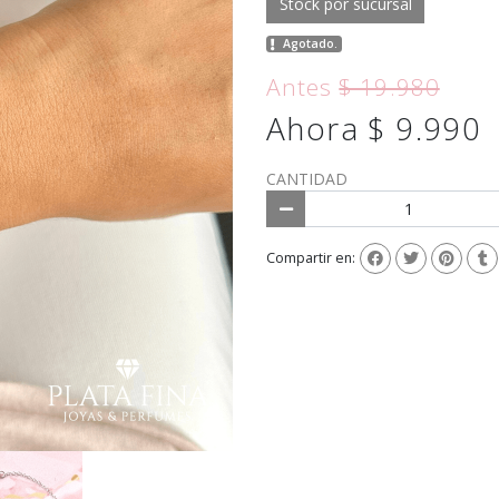
Stock por sucursal
Agotado.
Antes
$ 19.980
Ahora $ 9.990
CANTIDAD
Compartir en: