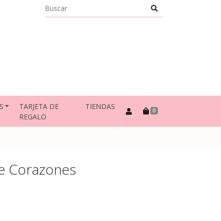
S
TARJETA DE
TIENDAS
0
REGALO
je Corazones