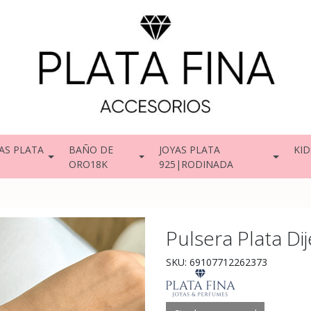
AS PLATA
BAÑO DE
JOYAS PLATA
KID
ORO18K
925|RODINADA
Pulsera Plata Di
SKU: 69107712262373