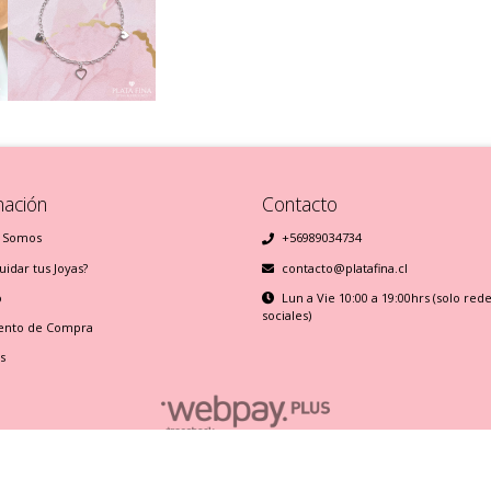
mación
Contacto
 Somos
+56989034734
idar tus Joyas?
contacto@platafina.cl
o
Lun a Vie 10:00 a 19:00hrs (solo red
sociales)
ento de Compra
s
Plata Fina © 2026
Creado por
Bsale