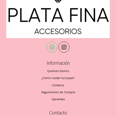
Información
Quiénes Somos
¿Cómo cuidar tus Joyas?
Contacto
Seguimiento de Compra
Garantías
Contacto