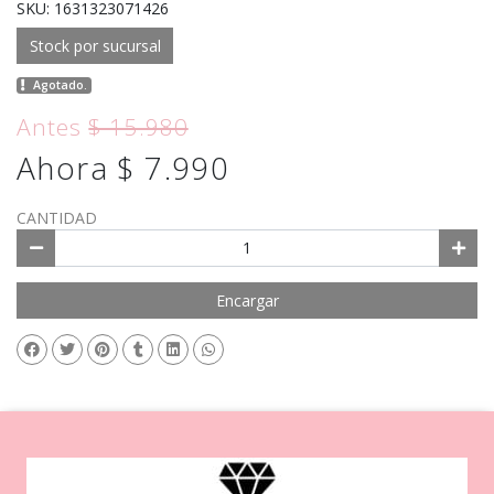
SKU: 1631323071426
Stock por sucursal
Agotado.
Antes
$ 15.980
Ahora $ 7.990
CANTIDAD
Encargar