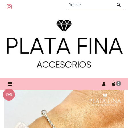
0
-50%