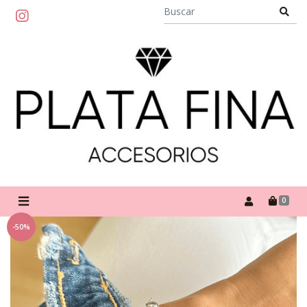
0
-50%