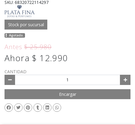
SKU: 68320722114297
Stock por sucursal
Agotado.
Antes
$ 25.980
Ahora $ 12.990
CANTIDAD
Encargar