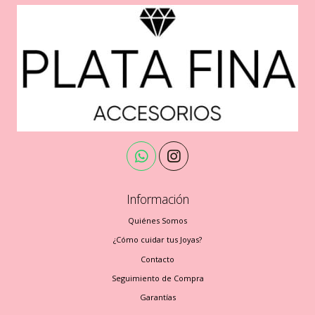
Información
Quiénes Somos
¿Cómo cuidar tus Joyas?
Contacto
Seguimiento de Compra
Garantías