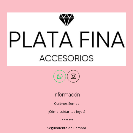
Información
Quiénes Somos
¿Cómo cuidar tus Joyas?
Contacto
Seguimiento de Compra