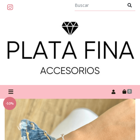
0
-50%