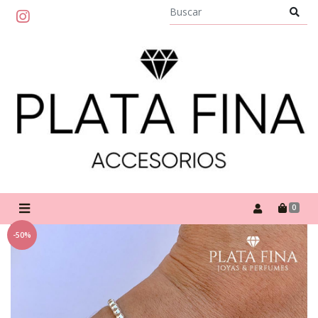
0
-50%