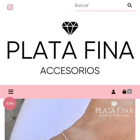
0
-50%