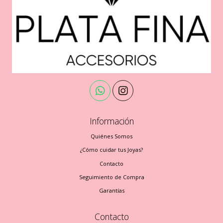
Información
Quiénes Somos
¿Cómo cuidar tus Joyas?
Contacto
Seguimiento de Compra
Garantías
Contacto