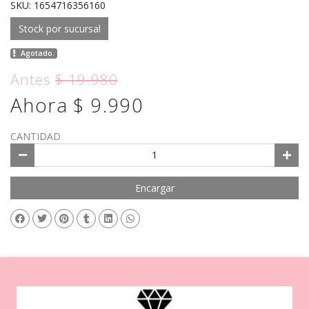
SKU: 1654716356160
Stock por sucursal
Agotado.
Antes
$ 19.980
Ahora $ 9.990
CANTIDAD
Encargar