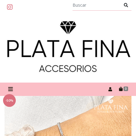
0
-50%