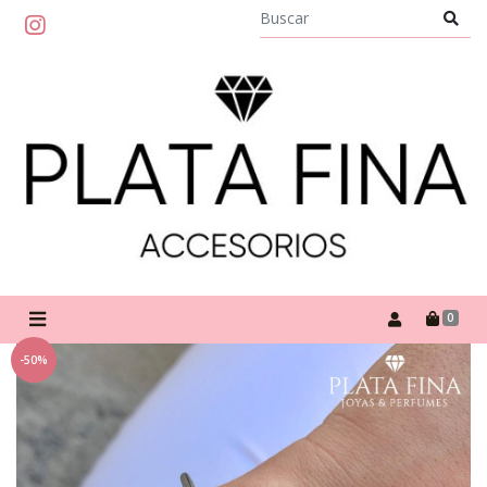
0
-50%