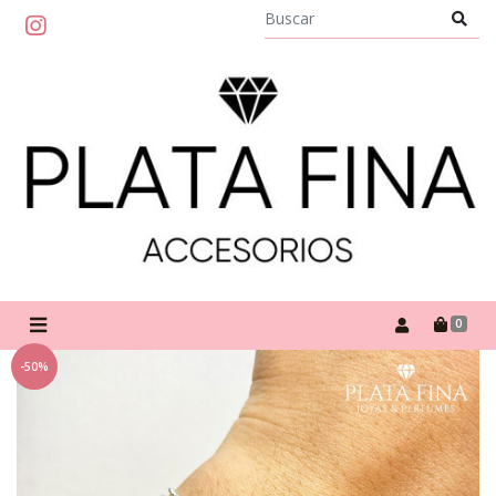
0
-50%