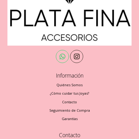
Información
Quiénes Somos
¿Cómo cuidar tus Joyas?
Contacto
Seguimiento de Compra
Garantías
Contacto