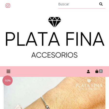
0
-50%