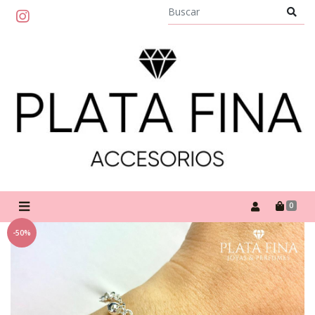
0
-50%