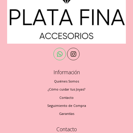
Información
Quiénes Somos
¿Cómo cuidar tus Joyas?
Contacto
Seguimiento de Compra
Garantías
Contacto