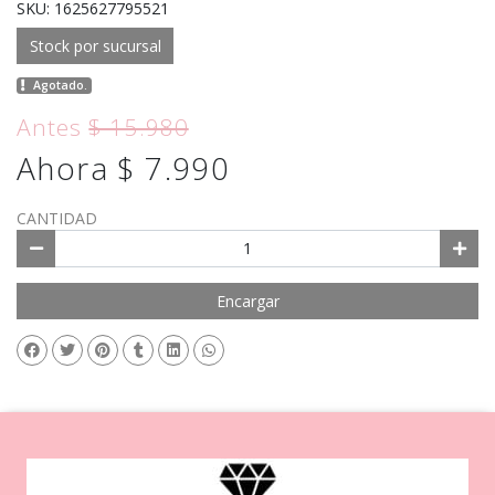
SKU: 1625627795521
Stock por sucursal
Agotado.
Antes
$ 15.980
Ahora $ 7.990
CANTIDAD
Encargar