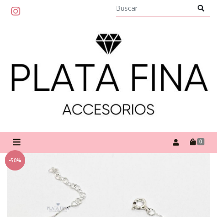
0
-50%