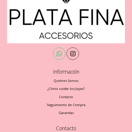
Información
Quiénes Somos
¿Cómo cuidar tus Joyas?
Contacto
Seguimiento de Compra
Garantías
Contacto