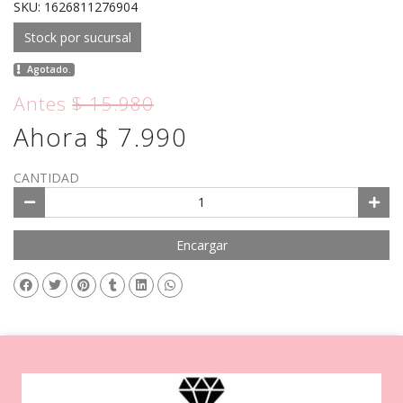
SKU: 1626811276904
Stock por sucursal
Agotado.
Antes
$ 15.980
Ahora $ 7.990
CANTIDAD
Encargar