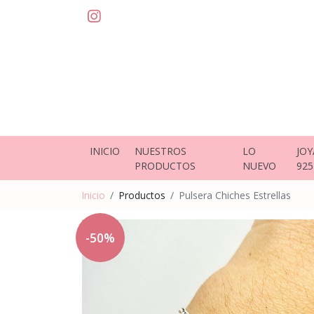
INICIO
NUESTROS
LO
JOY
PRODUCTOS
NUEVO
925
Inicio
Productos
Pulsera Chiches Estrellas
-50%