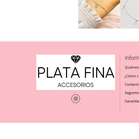
Infor
Quiénes
¿Cómo cu
Contact
Seguimi
Garantía