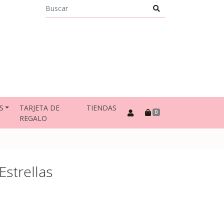
S
TARJETA DE
TIENDAS
0
REGALO
Estrellas