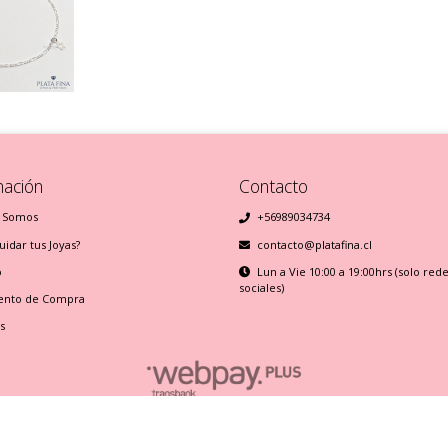
mación
Contacto
 Somos
+56989034734
idar tus Joyas?
contacto@platafina.cl
o
Lun a Vie 10:00 a 19:00hrs (solo red
sociales)
ento de Compra
s
Plata Fina © 2026
Creado por
Bsale