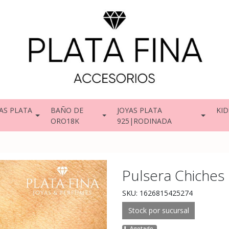
AS PLATA
BAÑO DE
JOYAS PLATA
KID
ORO18K
925|RODINADA
Pulsera Chiches 
SKU: 1626815425274
Stock por sucursal
Agotado.