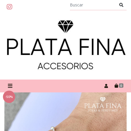
0
-50%