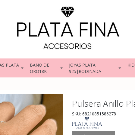
AS PLATA
BAÑO DE
JOYAS PLATA
KID
ORO18K
925|RODINADA
Pulsera Anillo P
SKU: 68210851586278