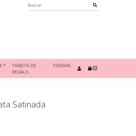
S
TARJETA DE
TIENDAS
0
REGALO
lata Satinada