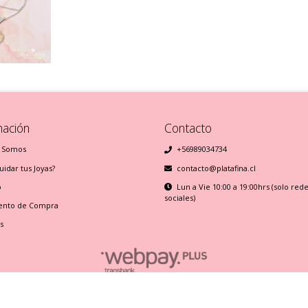
mación
Contacto
 Somos
+56989034734
idar tus Joyas?
contacto@platafina.cl
o
Lun a Vie 10:00 a 19:00hrs (solo red
sociales)
ento de Compra
s
Plata Fina © 2026
Creado por
Bsale