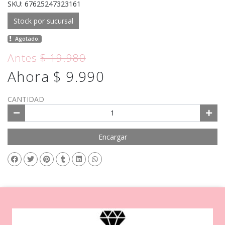
SKU: 67625247323161
Stock por sucursal
Agotado.
Antes
$ 19.980
Ahora $ 9.990
CANTIDAD
Encargar