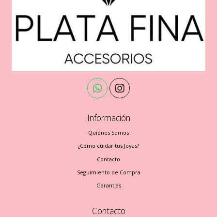
Información
Quiénes Somos
¿Cómo cuidar tus Joyas?
Contacto
Seguimiento de Compra
Garantías
Contacto