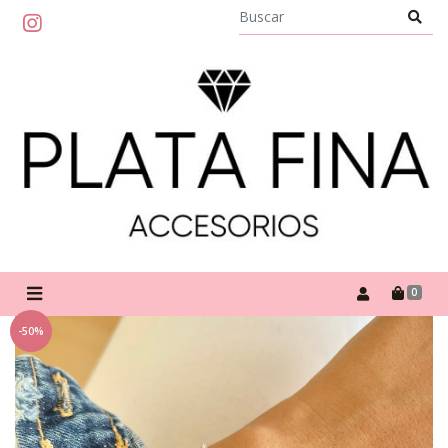
0
-50%