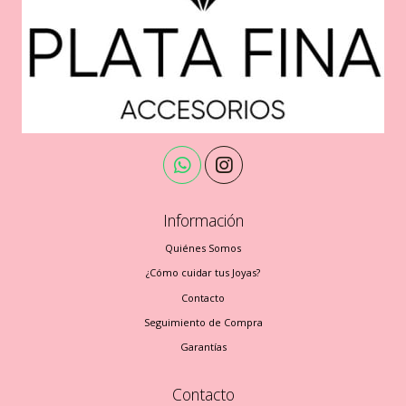
Información
Quiénes Somos
¿Cómo cuidar tus Joyas?
Contacto
Seguimiento de Compra
Garantías
Contacto