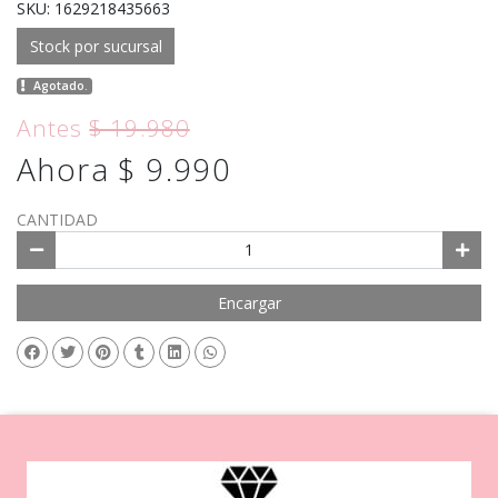
SKU: 1629218435663
Stock por sucursal
Agotado.
Antes
$ 19.980
Ahora $ 9.990
CANTIDAD
Encargar