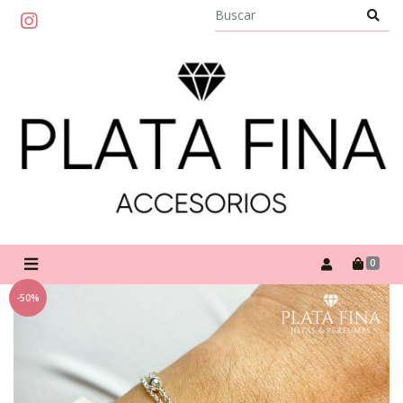
0
-50%