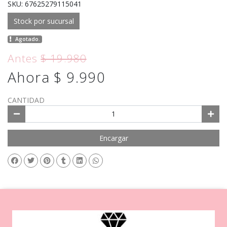
SKU: 67625279115041
Stock por sucursal
Agotado.
Antes
$ 19.980
Ahora $ 9.990
CANTIDAD
Encargar