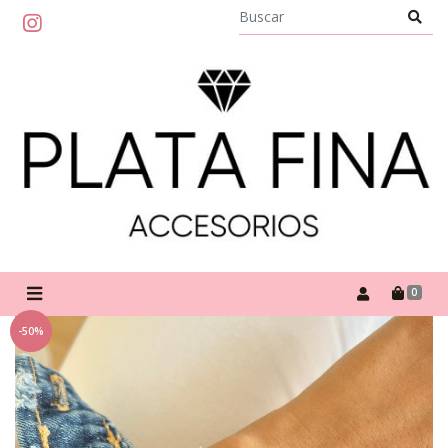
0
-50%