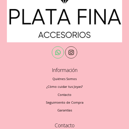
Información
Quiénes Somos
¿Cómo cuidar tus Joyas?
Contacto
Seguimiento de Compra
Garantías
Contacto