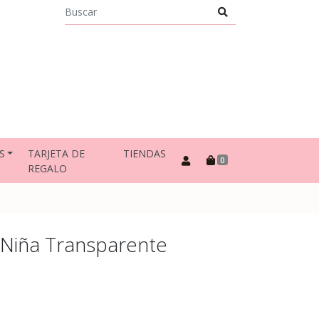
S
TARJETA DE
TIENDAS
0
REGALO
 Niña Transparente