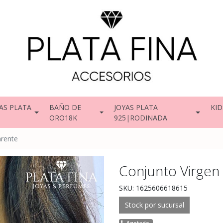
AS PLATA
BAÑO DE
JOYAS PLATA
KID
ORO18K
925|RODINADA
arente
Conjunto Virgen
SKU: 1625606618615
Stock por sucursal
Agotado.