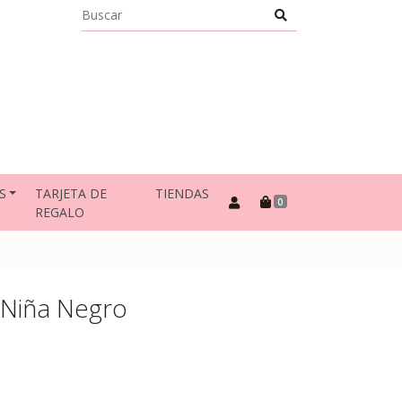
S
TARJETA DE
TIENDAS
0
REGALO
 Niña Negro