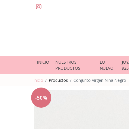
INICIO
NUESTROS
LO
JOY
PRODUCTOS
NUEVO
925
Inicio
Productos
Conjunto Virgen Niña Negro
-50%