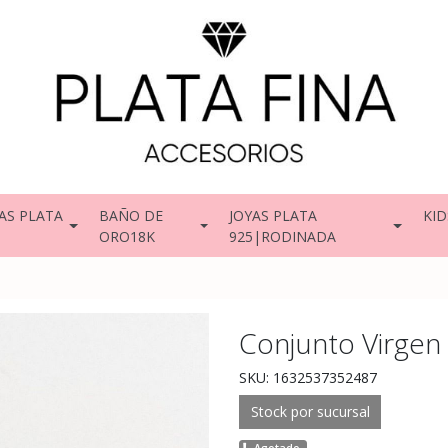
AS PLATA
BAÑO DE
JOYAS PLATA
KID
ORO18K
925|RODINADA
Conjunto Virgen
SKU: 1632537352487
Stock por sucursal
Agotado.