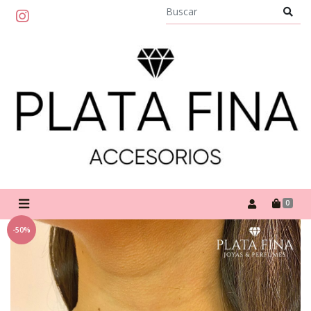
0
-50%