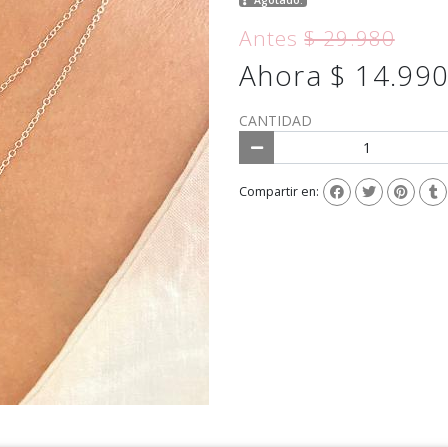
Antes
$ 29.980
Ahora $ 14.99
CANTIDAD
Compartir en: