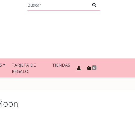
S
TARJETA DE
TIENDAS
0
REGALO
 Moon