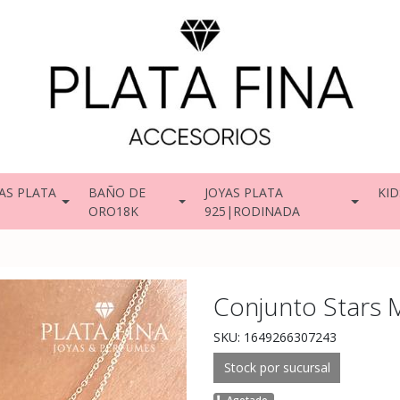
AS PLATA
BAÑO DE
JOYAS PLATA
KID
ORO18K
925|RODINADA
Conjunto Stars
SKU: 1649266307243
Stock por sucursal
Agotado.