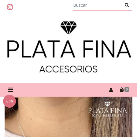
0
-50%