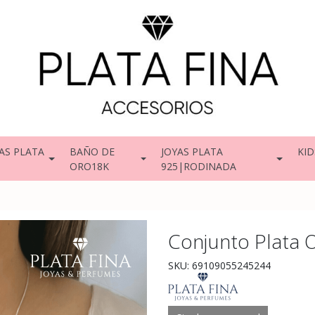
AS PLATA
BAÑO DE
JOYAS PLATA
KID
ORO18K
925|RODINADA
Conjunto Plata 
SKU: 69109055245244