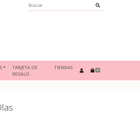
S
TARJETA DE
TIENDAS
0
REGALO
Olas