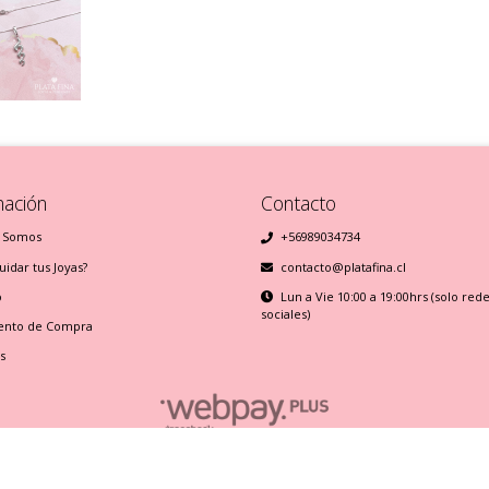
mación
Contacto
 Somos
+56989034734
idar tus Joyas?
contacto@platafina.cl
o
Lun a Vie 10:00 a 19:00hrs (solo red
sociales)
ento de Compra
s
Plata Fina © 2026
Creado por
Bsale