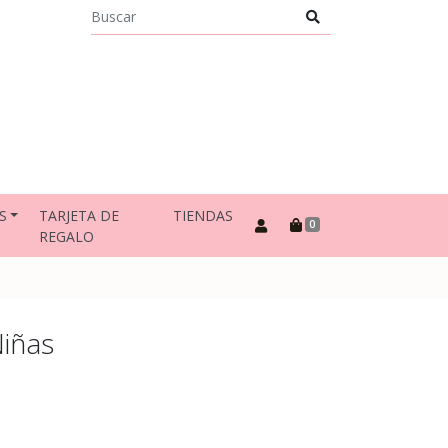
S
TARJETA DE
TIENDAS
0
REGALO
Niñas