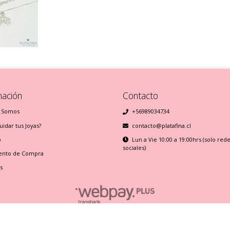
mación
Contacto
 Somos
+56989034734
idar tus Joyas?
contacto@platafina.cl
o
Lun a Vie 10:00 a 19:00hrs (solo red
sociales)
ento de Compra
s
Plata Fina © 2026
Creado por
Bsale