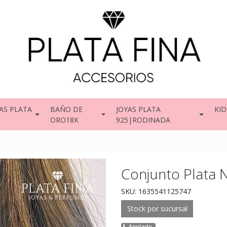
AS PLATA
BAÑO DE
JOYAS PLATA
KID
ORO18K
925|RODINADA
Conjunto Plata 
SKU: 1635541125747
Stock por sucursal
Agotado.