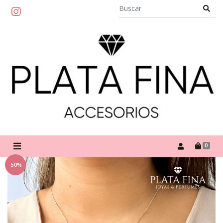
0
-50%