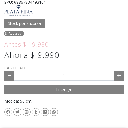
SKU: 68867834493161
Stock por sucursal
Agotado.
Antes
$ 19.980
Ahora $ 9.990
CANTIDAD
Encargar
Medida: 50 cm.