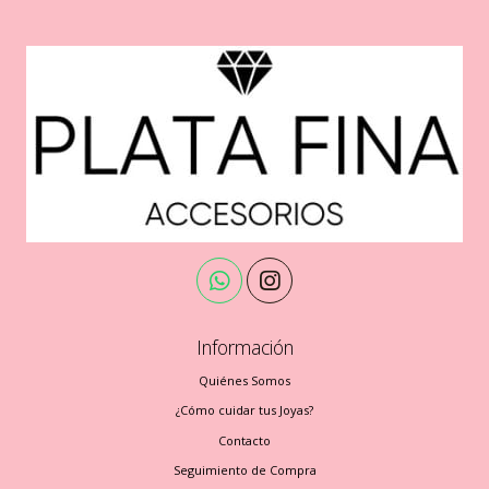
Información
Quiénes Somos
¿Cómo cuidar tus Joyas?
Contacto
Seguimiento de Compra