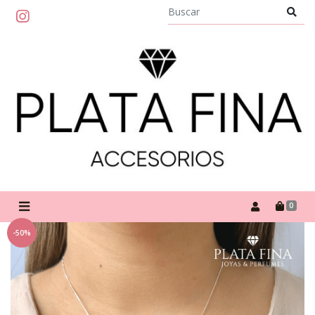
0
-50%