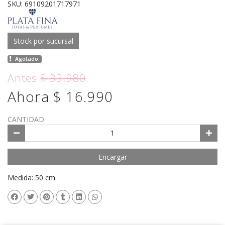
SKU: 69109201717971
Stock por sucursal
Agotado.
Antes
$ 33.980
Ahora $ 16.990
CANTIDAD
Encargar
Medida: 50 cm.