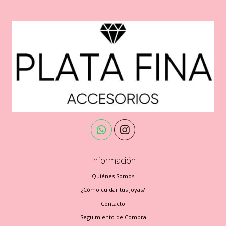
Información
Quiénes Somos
¿Cómo cuidar tus Joyas?
Contacto
Seguimiento de Compra