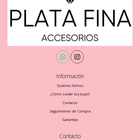
Información
Quiénes Somos
¿Cómo cuidar tus Joyas?
Contacto
Seguimiento de Compra
Garantías
Contacto