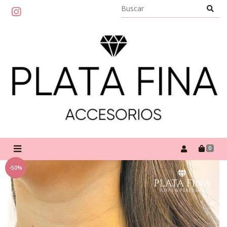
0
-50%