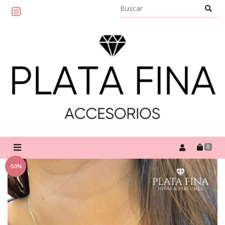
0
-50%