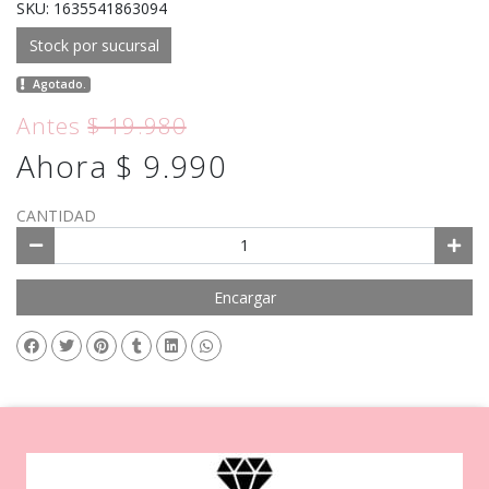
SKU: 1635541863094
Stock por sucursal
Agotado.
Antes
$ 19.980
Ahora $ 9.990
CANTIDAD
Encargar