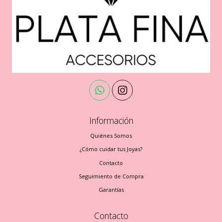
Información
Quiénes Somos
¿Cómo cuidar tus Joyas?
Contacto
Seguimiento de Compra
Garantías
Contacto