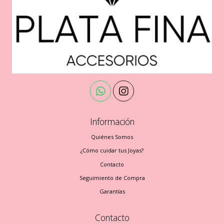
Información
Quiénes Somos
¿Cómo cuidar tus Joyas?
Contacto
Seguimiento de Compra
Garantías
Contacto