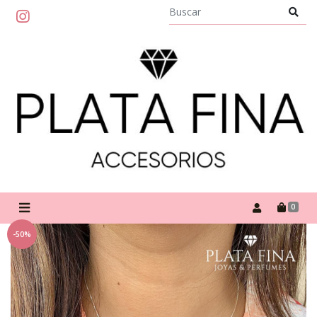
0
-50%