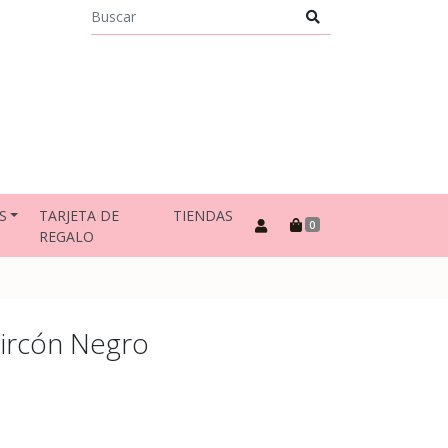
S
TARJETA DE
TIENDAS
0
REGALO
ircón Negro