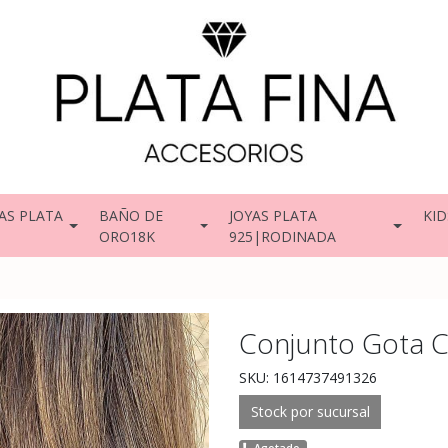
AS PLATA
BAÑO DE
JOYAS PLATA
KID
ORO18K
925|RODINADA
Conjunto Gota C
SKU: 1614737491326
Stock por sucursal
Agotado.