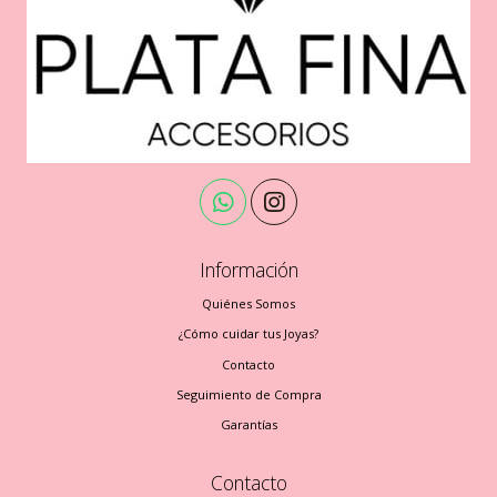
Información
Quiénes Somos
¿Cómo cuidar tus Joyas?
Contacto
Seguimiento de Compra
Garantías
Contacto