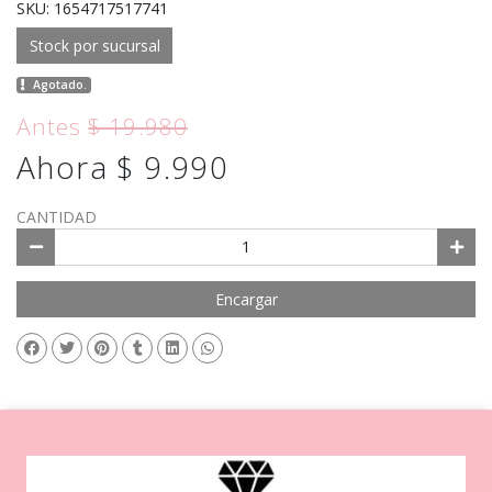
SKU: 1654717517741
Stock por sucursal
Agotado.
Antes
$ 19.980
Ahora $ 9.990
CANTIDAD
Encargar