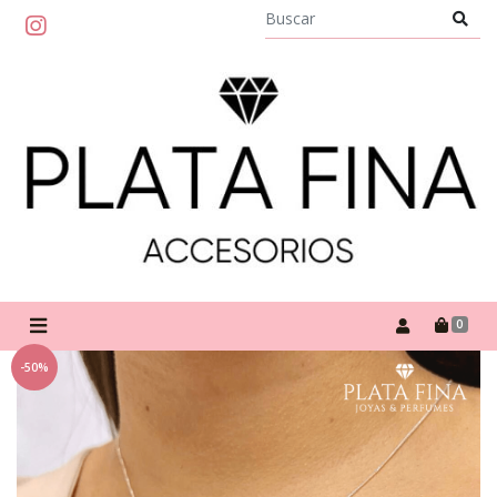
0
-50%