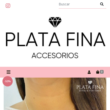
0
-50%