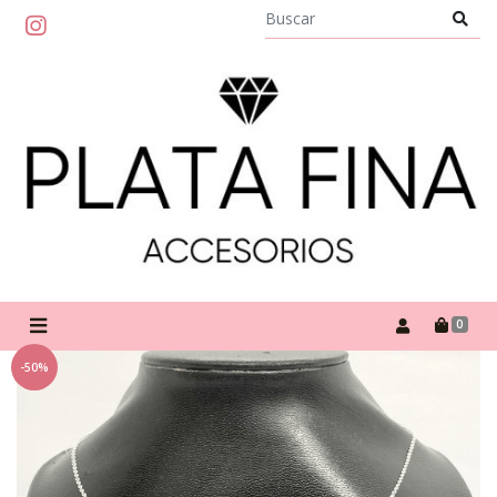
0
-50%