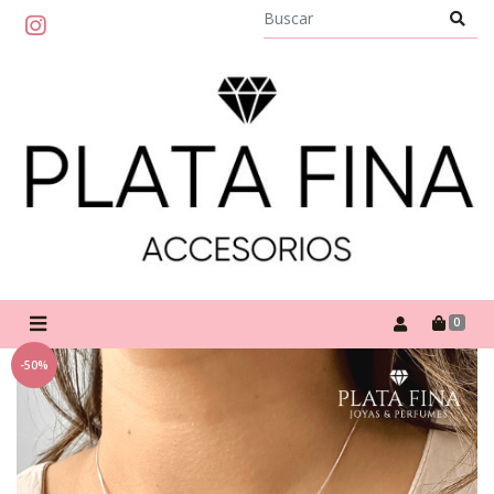
0
-50%