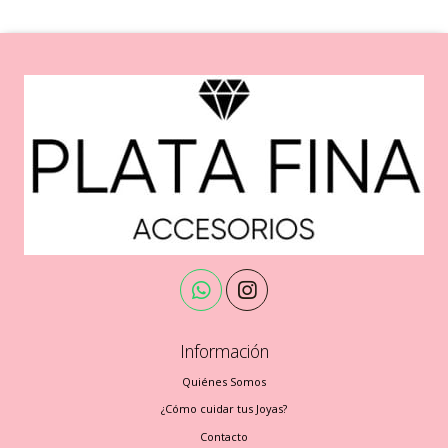
Información
Quiénes Somos
¿Cómo cuidar tus Joyas?
Contacto