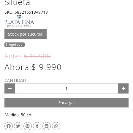
Silueta
SKU: 68321651849718
Stock por sucursal
Agotado.
Antes
$ 19.980
Ahora $ 9.990
CANTIDAD
Encargar
Medida: 50 cm.