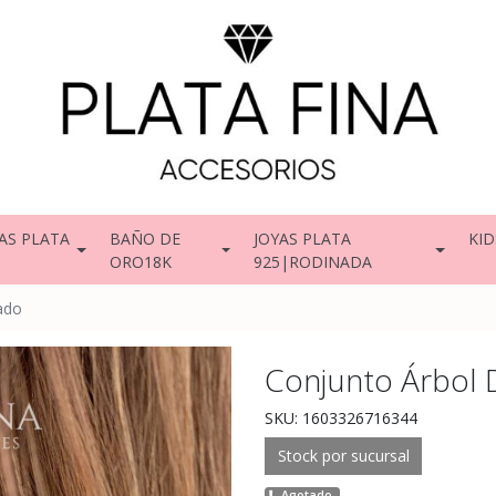
AS PLATA
BAÑO DE
JOYAS PLATA
KID
ORO18K
925|RODINADA
lado
Conjunto Árbol 
SKU: 1603326716344
Stock por sucursal
Agotado.