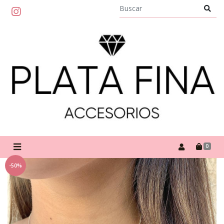
0
-50%