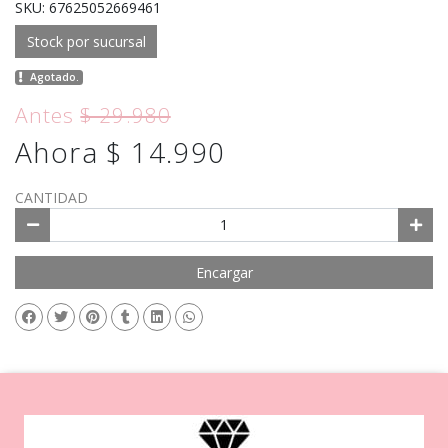
SKU: 67625052669461
Stock por sucursal
Agotado.
Antes
$ 29.980
Ahora $ 14.990
CANTIDAD
Encargar