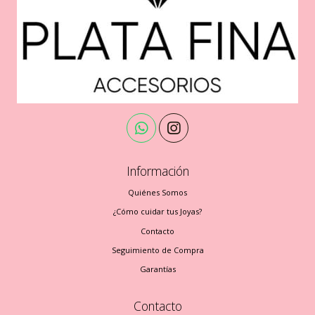
Información
Quiénes Somos
¿Cómo cuidar tus Joyas?
Contacto
Seguimiento de Compra
Garantías
Contacto