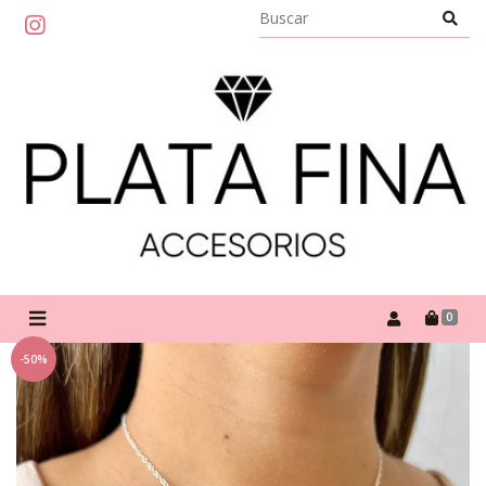
0
-50%