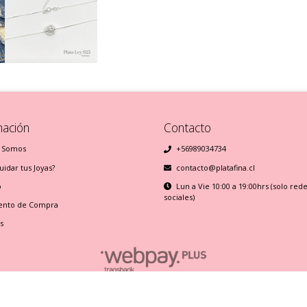
mación
Contacto
 Somos
+56989034734
idar tus Joyas?
contacto@platafina.cl
o
Lun a Vie 10:00 a 19:00hrs (solo red
sociales)
ento de Compra
s
Plata Fina © 2026
Creado por
Bsale