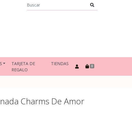
S
TARJETA DE
TIENDAS
0
REGALO
dinada Charms De Amor