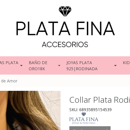
AS PLATA
BAÑO DE
JOYAS PLATA
KID
ORO18K
925|RODINADA
s de Amor
Collar Plata Ro
SKU: 68935895154539