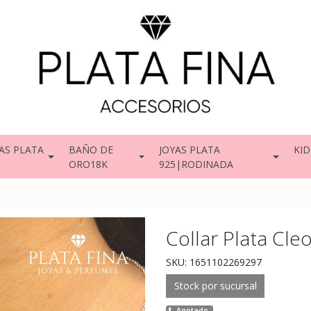
AS PLATA
BAÑO DE
JOYAS PLATA
KID
ORO18K
925|RODINADA
Collar Plata Cle
SKU: 1651102269297
Stock por sucursal
Agotado.