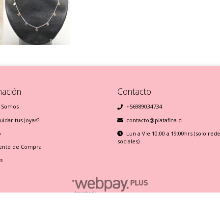
mación
Contacto
 Somos
+56989034734
idar tus Joyas?
contacto@platafina.cl
o
Lun a Vie 10:00 a 19:00hrs (solo red
sociales)
ento de Compra
s
Plata Fina © 2026
Creado por
Bsale