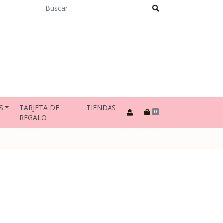
S
TARJETA DE
TIENDAS
0
REGALO
o