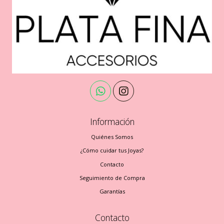
Información
Quiénes Somos
¿Cómo cuidar tus Joyas?
Contacto
Seguimiento de Compra
Garantías
Contacto