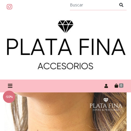
0
-50%